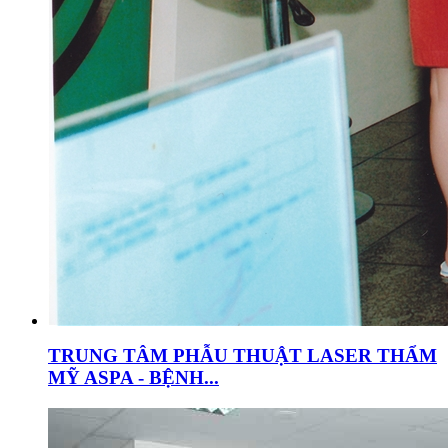
TRUNG TÂM PHẪU THUẬT LASER THẨM
MỸ ASPA - BỆNH...