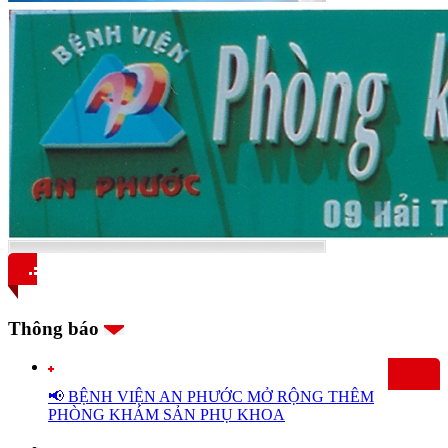
Thông báo
📢 BỆNH VIỆN AN PHƯỚC MỞ RỘNG THÊM
PHÒNG KHÁM SẢN PHỤ KHOA