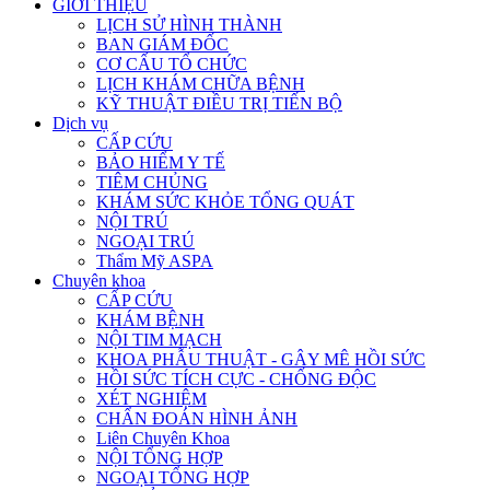
GIỚI THIỆU
LỊCH SỬ HÌNH THÀNH
BAN GIÁM ĐỐC
CƠ CẤU TỔ CHỨC
LỊCH KHÁM CHỮA BỆNH
KỸ THUẬT ĐIỀU TRỊ TIẾN BỘ
Dịch vụ
CẤP CỨU
BẢO HIỂM Y TẾ
TIÊM CHỦNG
KHÁM SỨC KHỎE TỔNG QUÁT
NỘI TRÚ
NGOẠI TRÚ
Thẩm Mỹ ASPA
Chuyên khoa
CẤP CỨU
KHÁM BỆNH
NỘI TIM MẠCH
KHOA PHẪU THUẬT - GÂY MÊ HỒI SỨC
HỒI SỨC TÍCH CỰC - CHỐNG ĐỘC
XÉT NGHIỆM
CHẨN ĐOÁN HÌNH ẢNH
Liên Chuyên Khoa
NỘI TỔNG HỢP
NGOẠI TỔNG HỢP