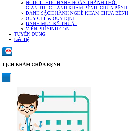
NGƯỜI THỰC HÀNH HOÀN THÀNH THỜI
GIAN THỰC HÀNH KHÁM BỆNH, CHỮA BỆNH
DANH SÁCH HÀNH NGHỀ KHÁM CHỮA BỆNH
QUY CHẾ & QUY ĐỊNH
DANH MỤC KỸ THUẬT
VIỆN PHÍ SINH CON
TUYỂN DỤNG
Liên Hệ
LỊCH KHÁM CHỮA BỆNH