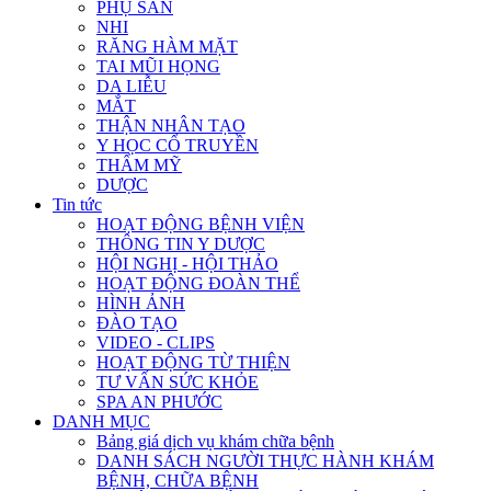
PHỤ SẢN
NHI
RĂNG HÀM MẶT
TAI MŨI HỌNG
DA LIỄU
MẮT
THẬN NHÂN TẠO
Y HỌC CỔ TRUYỀN
THẨM MỸ
DƯỢC
Tin tức
HOẠT ĐỘNG BỆNH VIỆN
THÔNG TIN Y DƯỢC
HỘI NGHỊ - HỘI THẢO
HOẠT ĐỘNG ĐOÀN THỂ
HÌNH ẢNH
ĐÀO TẠO
VIDEO - CLIPS
HOẠT ĐỘNG TỪ THIỆN
TƯ VẤN SỨC KHỎE
SPA AN PHƯỚC
DANH MỤC
Bảng giá dịch vụ khám chữa bệnh
DANH SÁCH NGƯỜI THỰC HÀNH KHÁM
BỆNH, CHỮA BỆNH