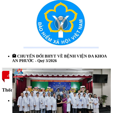
🏥 CHUYỂN ĐỔI BHYT VỀ BỆNH VIỆN ĐA KHOA
AN PHƯỚC - Quý 3/2026
Thống kê Website
Đang trực tuyến:
170