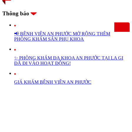
Thông báo
📢 BỆNH VIỆN AN PHƯỚC MỞ RỘNG THÊM
PHÒNG KHÁM SẢN PHỤ KHOA
✨ PHÒNG KHÁM ĐA KHOA AN PHƯỚC TẠI LA GI
ĐÃ ĐI VÀO HOẠT ĐỘNG!
GIÁ KHÁM BỆNH VIỆN AN PHƯỚC