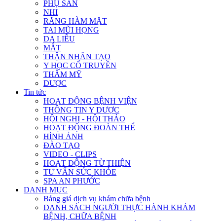
PHỤ SẢN
NHI
RĂNG HÀM MẶT
TAI MŨI HỌNG
DA LIỄU
MẮT
THẬN NHÂN TẠO
Y HỌC CỔ TRUYỀN
THẨM MỸ
DƯỢC
Tin tức
HOẠT ĐỘNG BỆNH VIỆN
THÔNG TIN Y DƯỢC
HỘI NGHỊ - HỘI THẢO
HOẠT ĐỘNG ĐOÀN THỂ
HÌNH ẢNH
ĐÀO TẠO
VIDEO - CLIPS
HOẠT ĐỘNG TỪ THIỆN
TƯ VẤN SỨC KHỎE
SPA AN PHƯỚC
DANH MỤC
Bảng giá dịch vụ khám chữa bệnh
DANH SÁCH NGƯỜI THỰC HÀNH KHÁM
BỆNH, CHỮA BỆNH