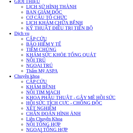
GIỚI THIỆU
LỊCH SỬ HÌNH THÀNH
BAN GIÁM ĐỐC
CƠ CẤU TỔ CHỨC
LỊCH KHÁM CHỮA BỆNH
KỸ THUẬT ĐIỀU TRỊ TIẾN BỘ
Dịch vụ
CẤP CỨU
BẢO HIỂM Y TẾ
TIÊM CHỦNG
KHÁM SỨC KHỎE TỔNG QUÁT
NỘI TRÚ
NGOẠI TRÚ
Thẩm Mỹ ASPA
Chuyên khoa
CẤP CỨU
KHÁM BỆNH
NỘI TIM MẠCH
KHOA PHẪU THUẬT - GÂY MÊ HỒI SỨC
HỒI SỨC TÍCH CỰC - CHỐNG ĐỘC
XÉT NGHIỆM
CHẨN ĐOÁN HÌNH ẢNH
Liên Chuyên Khoa
NỘI TỔNG HỢP
NGOẠI TỔNG HỢP