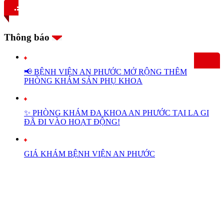
Thông báo
📢 BỆNH VIỆN AN PHƯỚC MỞ RỘNG THÊM
PHÒNG KHÁM SẢN PHỤ KHOA
✨ PHÒNG KHÁM ĐA KHOA AN PHƯỚC TẠI LA GI
ĐÃ ĐI VÀO HOẠT ĐỘNG!
GIÁ KHÁM BỆNH VIỆN AN PHƯỚC