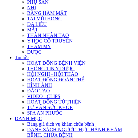
PHỤ SẢN
NHI
RĂNG HÀM MẶT
TAI MŨI HỌNG
DA LIỄU
MẮT
THẬN NHÂN TẠO
Y HỌC CỔ TRUYỀN
THẨM MỸ
DƯỢC
Tin tức
HOẠT ĐỘNG BỆNH VIỆN
THÔNG TIN Y DƯỢC
HỘI NGHỊ - HỘI THẢO
HOẠT ĐỘNG ĐOÀN THỂ
HÌNH ẢNH
ĐÀO TẠO
VIDEO - CLIPS
HOẠT ĐỘNG TỪ THIỆN
TƯ VẤN SỨC KHỎE
SPA AN PHƯỚC
DANH MỤC
Bảng giá dịch vụ khám chữa bệnh
DANH SÁCH NGƯỜI THỰC HÀNH KHÁM
BỆNH, CHỮA BỆNH