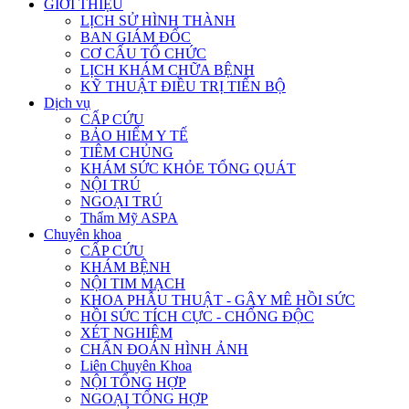
GIỚI THIỆU
LỊCH SỬ HÌNH THÀNH
BAN GIÁM ĐỐC
CƠ CẤU TỔ CHỨC
LỊCH KHÁM CHỮA BỆNH
KỸ THUẬT ĐIỀU TRỊ TIẾN BỘ
Dịch vụ
CẤP CỨU
BẢO HIỂM Y TẾ
TIÊM CHỦNG
KHÁM SỨC KHỎE TỔNG QUÁT
NỘI TRÚ
NGOẠI TRÚ
Thẩm Mỹ ASPA
Chuyên khoa
CẤP CỨU
KHÁM BỆNH
NỘI TIM MẠCH
KHOA PHẪU THUẬT - GÂY MÊ HỒI SỨC
HỒI SỨC TÍCH CỰC - CHỐNG ĐỘC
XÉT NGHIỆM
CHẨN ĐOÁN HÌNH ẢNH
Liên Chuyên Khoa
NỘI TỔNG HỢP
NGOẠI TỔNG HỢP