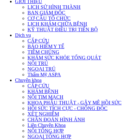
GIỚI THIỆU
LỊCH SỬ HÌNH THÀNH
BAN GIÁM ĐỐC
CƠ CẤU TỔ CHỨC
LỊCH KHÁM CHỮA BỆNH
KỸ THUẬT ĐIỀU TRỊ TIẾN BỘ
Dịch vụ
CẤP CỨU
BẢO HIỂM Y TẾ
TIÊM CHỦNG
KHÁM SỨC KHỎE TỔNG QUÁT
NỘI TRÚ
NGOẠI TRÚ
Thẩm Mỹ ASPA
Chuyên khoa
CẤP CỨU
KHÁM BỆNH
NỘI TIM MẠCH
KHOA PHẪU THUẬT - GÂY MÊ HỒI SỨC
HỒI SỨC TÍCH CỰC - CHỐNG ĐỘC
XÉT NGHIỆM
CHẨN ĐOÁN HÌNH ẢNH
Liên Chuyên Khoa
NỘI TỔNG HỢP
NGOẠI TỔNG HỢP