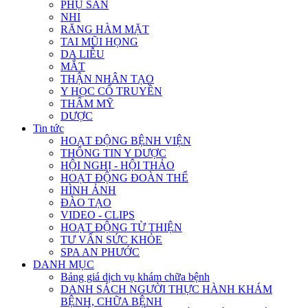
PHỤ SẢN
NHI
RĂNG HÀM MẶT
TAI MŨI HỌNG
DA LIỄU
MẮT
THẬN NHÂN TẠO
Y HỌC CỔ TRUYỀN
THẨM MỸ
DƯỢC
Tin tức
HOẠT ĐỘNG BỆNH VIỆN
THÔNG TIN Y DƯỢC
HỘI NGHỊ - HỘI THẢO
HOẠT ĐỘNG ĐOÀN THỂ
HÌNH ẢNH
ĐÀO TẠO
VIDEO - CLIPS
HOẠT ĐỘNG TỪ THIỆN
TƯ VẤN SỨC KHỎE
SPA AN PHƯỚC
DANH MỤC
Bảng giá dịch vụ khám chữa bệnh
DANH SÁCH NGƯỜI THỰC HÀNH KHÁM
BỆNH, CHỮA BỆNH