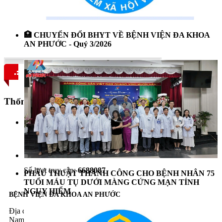
🏥 CHUYỂN ĐỔI BHYT VỀ BỆNH VIỆN ĐA KHOA
AN PHƯỚC - Quý 3/2026
Thống kê Website
Đang trực tuyến:
167
Số lượt truy cập:
6688087
PHẪU THUẬT THÀNH CÔNG CHO BỆNH NHÂN 75
TUỔI MÁU TỤ DƯỚI MÀNG CỨNG MẠN TÍNH
NGUY HIỂM
BỆNH VIỆN ĐA KHOA AN PHƯỚC
Địa chỉ: 235 Trần Phú, phường Phan Thiết, tỉnh Lâm Đồng, Việt
Nam