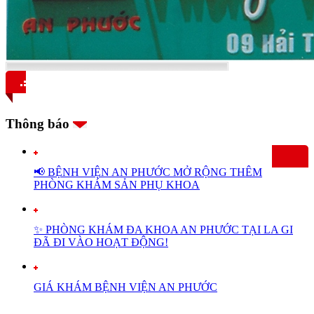
Thông báo
📢 BỆNH VIỆN AN PHƯỚC MỞ RỘNG THÊM
PHÒNG KHÁM SẢN PHỤ KHOA
✨ PHÒNG KHÁM ĐA KHOA AN PHƯỚC TẠI LA GI
ĐÃ ĐI VÀO HOẠT ĐỘNG!
GIÁ KHÁM BỆNH VIỆN AN PHƯỚC