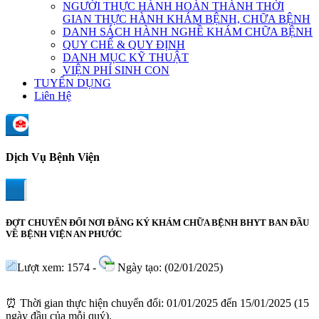
NGƯỜI THỰC HÀNH HOÀN THÀNH THỜI
GIAN THỰC HÀNH KHÁM BỆNH, CHỮA BỆNH
DANH SÁCH HÀNH NGHỀ KHÁM CHỮA BỆNH
QUY CHẾ & QUY ĐỊNH
DANH MỤC KỸ THUẬT
VIỆN PHÍ SINH CON
TUYỂN DỤNG
Liên Hệ
Dịch Vụ Bệnh Viện
ĐỢT CHUYỂN ĐỔI NƠI ĐĂNG KÝ KHÁM CHỮA BỆNH BHYT BAN ĐẦU
VỀ BỆNH VIỆN AN PHƯỚC
Lượt xem: 1574 -
Ngày tạo: (02/01/2025)
⏰ Thời gian thực hiện chuyển đổi: 01/01/2025 đến 15/01/2025 (15
ngày đầu của mỗi quý).