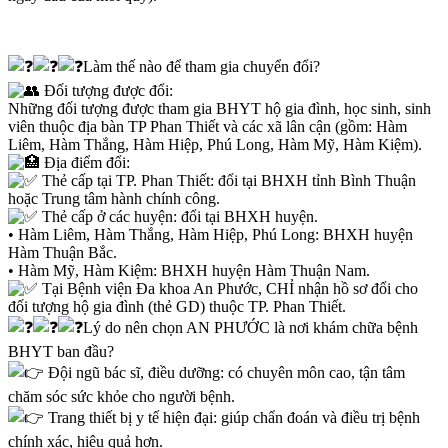
Làm thế nào để tham gia chuyển đổi?
Đối tượng được đổi:
Những đối tượng được tham gia BHYT hộ gia đình, học sinh, sinh
viên thuộc địa bàn TP Phan Thiết và các xã lân cận (gồm: Hàm
Liêm, Hàm Thắng, Hàm Hiệp, Phú Long, Hàm Mỹ, Hàm Kiệm).
Địa điểm đổi:
Thẻ cấp tại TP. Phan Thiết: đổi tại BHXH tỉnh Bình Thuận
hoặc Trung tâm hành chính công.
Thẻ cấp ở các huyện: đổi tại BHXH huyện.
• Hàm Liêm, Hàm Thắng, Hàm Hiệp, Phú Long: BHXH huyện
Hàm Thuận Bắc.
• Hàm Mỹ, Hàm Kiệm: BHXH huyện Hàm Thuận Nam.
Tại Bệnh viện Đa khoa An Phước, CHỈ nhận hồ sơ đổi cho
đối tượng hộ gia đình (thẻ GD) thuộc TP. Phan Thiết.
Lý do nên chọn AN PHƯỚC là nơi khám chữa bệnh
BHYT ban đầu?
Đội ngũ bác sĩ, điều dưỡng: có chuyên môn cao, tận tâm
chăm sóc sức khỏe cho người bệnh.
Trang thiết bị y tế hiện đại: giúp chẩn đoán và điều trị bệnh
chính xác, hiệu quả hơn.