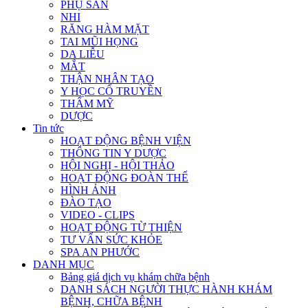
PHỤ SẢN
NHI
RĂNG HÀM MẶT
TAI MŨI HỌNG
DA LIỄU
MẮT
THẬN NHÂN TẠO
Y HỌC CỔ TRUYỀN
THẨM MỸ
DƯỢC
Tin tức
HOẠT ĐỘNG BỆNH VIỆN
THÔNG TIN Y DƯỢC
HỘI NGHỊ - HỘI THẢO
HOẠT ĐỘNG ĐOÀN THỂ
HÌNH ẢNH
ĐÀO TẠO
VIDEO - CLIPS
HOẠT ĐỘNG TỪ THIỆN
TƯ VẤN SỨC KHỎE
SPA AN PHƯỚC
DANH MỤC
Bảng giá dịch vụ khám chữa bệnh
DANH SÁCH NGƯỜI THỰC HÀNH KHÁM
BỆNH, CHỮA BỆNH