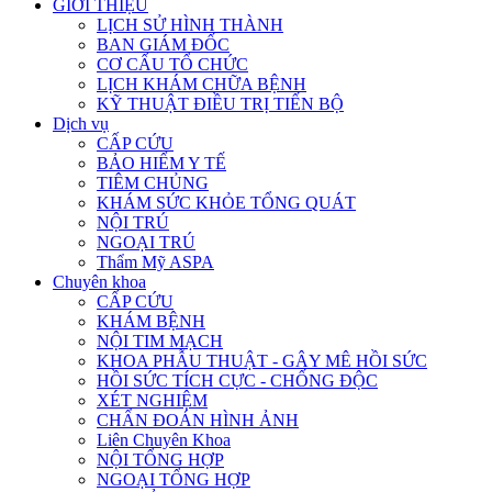
GIỚI THIỆU
LỊCH SỬ HÌNH THÀNH
BAN GIÁM ĐỐC
CƠ CẤU TỔ CHỨC
LỊCH KHÁM CHỮA BỆNH
KỸ THUẬT ĐIỀU TRỊ TIẾN BỘ
Dịch vụ
CẤP CỨU
BẢO HIỂM Y TẾ
TIÊM CHỦNG
KHÁM SỨC KHỎE TỔNG QUÁT
NỘI TRÚ
NGOẠI TRÚ
Thẩm Mỹ ASPA
Chuyên khoa
CẤP CỨU
KHÁM BỆNH
NỘI TIM MẠCH
KHOA PHẪU THUẬT - GÂY MÊ HỒI SỨC
HỒI SỨC TÍCH CỰC - CHỐNG ĐỘC
XÉT NGHIỆM
CHẨN ĐOÁN HÌNH ẢNH
Liên Chuyên Khoa
NỘI TỔNG HỢP
NGOẠI TỔNG HỢP