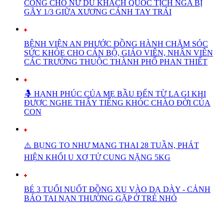
CÔNG CHO NỮ DU KHÁCH QUỐC TỊCH NGA BỊ
GÃY 1/3 GIỮA XƯƠNG CÁNH TAY TRÁI
BỆNH VIỆN AN PHƯỚC ĐỒNG HÀNH CHĂM SÓC
SỨC KHỎE CHO CÁN BỘ, GIÁO VIÊN, NHÂN VIÊN
CÁC TRƯỜNG THUỘC THÀNH PHỐ PHAN THIẾT
🤱 HẠNH PHÚC CỦA MẸ BẦU ĐẾN TỪ LA GI KHI
ĐƯỢC NGHE THẤY TIẾNG KHÓC CHÀO ĐỜI CỦA
CON
⚠️ BỤNG TO NHƯ MANG THAI 28 TUẦN, PHÁT
HIỆN KHỐI U XƠ TỬ CUNG NẶNG 5KG
BÉ 3 TUỔI NUỐT ĐỒNG XU VÀO DẠ DÀY - CẢNH
BÁO TAI NẠN THƯỜNG GẶP Ở TRẺ NHỎ