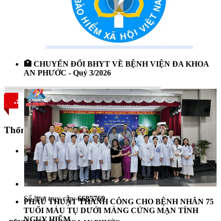
🏥 CHUYỂN ĐỔI BHYT VỀ BỆNH VIỆN ĐA KHOA
AN PHƯỚC - Quý 3/2026
Thống kê Website
Đang trực tuyến:
529
Số lượt truy cập:
6685769
PHẪU THUẬT THÀNH CÔNG CHO BỆNH NHÂN 75
TUỔI MÁU TỤ DƯỚI MÀNG CỨNG MẠN TÍNH
NGUY HIỂM