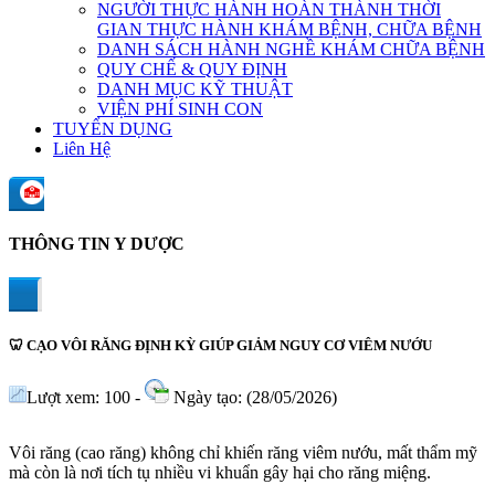
NGƯỜI THỰC HÀNH HOÀN THÀNH THỜI
GIAN THỰC HÀNH KHÁM BỆNH, CHỮA BỆNH
DANH SÁCH HÀNH NGHỀ KHÁM CHỮA BỆNH
QUY CHẾ & QUY ĐỊNH
DANH MỤC KỸ THUẬT
VIỆN PHÍ SINH CON
TUYỂN DỤNG
Liên Hệ
THÔNG TIN Y DƯỢC
🦷 CẠO VÔI RĂNG ĐỊNH KỲ GIÚP GIẢM NGUY CƠ VIÊM NƯỚU
Lượt xem: 100 -
Ngày tạo: (28/05/2026)
Vôi răng (cao răng) không chỉ khiến răng viêm nướu, mất thẩm mỹ
mà còn là nơi tích tụ nhiều vi khuẩn gây hại cho răng miệng.