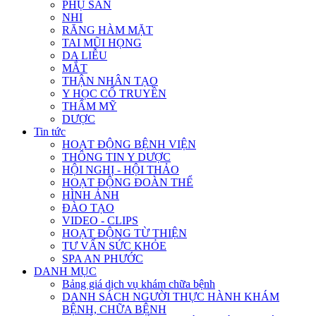
PHỤ SẢN
NHI
RĂNG HÀM MẶT
TAI MŨI HỌNG
DA LIỄU
MẮT
THẬN NHÂN TẠO
Y HỌC CỔ TRUYỀN
THẨM MỸ
DƯỢC
Tin tức
HOẠT ĐỘNG BỆNH VIỆN
THÔNG TIN Y DƯỢC
HỘI NGHỊ - HỘI THẢO
HOẠT ĐỘNG ĐOÀN THỂ
HÌNH ẢNH
ĐÀO TẠO
VIDEO - CLIPS
HOẠT ĐỘNG TỪ THIỆN
TƯ VẤN SỨC KHỎE
SPA AN PHƯỚC
DANH MỤC
Bảng giá dịch vụ khám chữa bệnh
DANH SÁCH NGƯỜI THỰC HÀNH KHÁM
BỆNH, CHỮA BỆNH