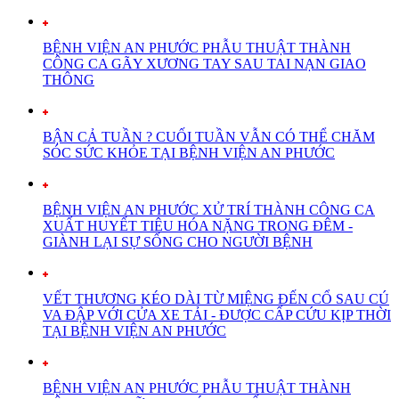
BỆNH VIỆN AN PHƯỚC PHẪU THUẬT THÀNH
CÔNG CA GÃY XƯƠNG TAY SAU TAI NẠN GIAO
THÔNG
BẬN CẢ TUẦN ? CUỐI TUẦN VẪN CÓ THỂ CHĂM
SÓC SỨC KHỎE TẠI BỆNH VIỆN AN PHƯỚC
BỆNH VIỆN AN PHƯỚC XỬ TRÍ THÀNH CÔNG CA
XUẤT HUYẾT TIÊU HÓA NẶNG TRONG ĐÊM -
GIÀNH LẠI SỰ SỐNG CHO NGƯỜI BỆNH
VẾT THƯƠNG KÉO DÀI TỪ MIỆNG ĐẾN CỔ SAU CÚ
VA ĐẬP VỚI CỬA XE TẢI - ĐƯỢC CẤP CỨU KỊP THỜI
TẠI BỆNH VIỆN AN PHƯỚC
BỆNH VIỆN AN PHƯỚC PHẪU THUẬT THÀNH