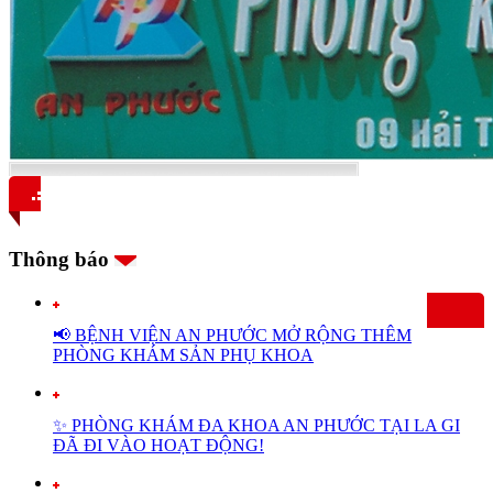
Thông báo
📢 BỆNH VIỆN AN PHƯỚC MỞ RỘNG THÊM
PHÒNG KHÁM SẢN PHỤ KHOA
✨ PHÒNG KHÁM ĐA KHOA AN PHƯỚC TẠI LA GI
ĐÃ ĐI VÀO HOẠT ĐỘNG!