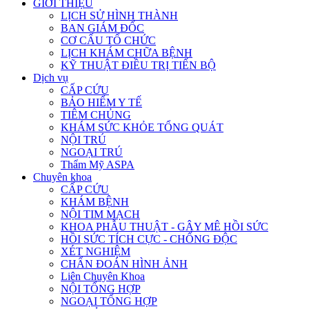
GIỚI THIỆU
LỊCH SỬ HÌNH THÀNH
BAN GIÁM ĐỐC
CƠ CẤU TỔ CHỨC
LỊCH KHÁM CHỮA BỆNH
KỸ THUẬT ĐIỀU TRỊ TIẾN BỘ
Dịch vụ
CẤP CỨU
BẢO HIỂM Y TẾ
TIÊM CHỦNG
KHÁM SỨC KHỎE TỔNG QUÁT
NỘI TRÚ
NGOẠI TRÚ
Thẩm Mỹ ASPA
Chuyên khoa
CẤP CỨU
KHÁM BỆNH
NỘI TIM MẠCH
KHOA PHẪU THUẬT - GÂY MÊ HỒI SỨC
HỒI SỨC TÍCH CỰC - CHỐNG ĐỘC
XÉT NGHIỆM
CHẨN ĐOÁN HÌNH ẢNH
Liên Chuyên Khoa
NỘI TỔNG HỢP
NGOẠI TỔNG HỢP