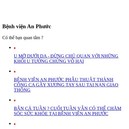
Bệnh viện An Phước
Có thế bạn quan tâm ?
U MỠ DƯỚI DA - ĐỪNG CHỦ QUAN VỚI NHỮNG
KHỐI U TƯỞNG CHỪNG VÔ HẠI
BỆNH VIỆN AN PHƯỚC PHẪU THUẬT THÀNH
CÔNG CA GÃY XƯƠNG TAY SAU TAI NẠN GIAO
THÔNG
BẬN CẢ TUẦN ? CUỐI TUẦN VẪN CÓ THỂ CHĂM
SÓC SỨC KHỎE TẠI BỆNH VIỆN AN PHƯỚC