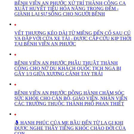
BỆNH VIỆN AN PHƯỚC XỬ TRÍ THÀNH CÔNG CA
XUẤT HUYẾT TIÊU HÓA NẶNG TRONG ĐÊM -
GIÀNH LẠI SỰ SỐNG CHO NGƯỜI BỆNH
VẾT THƯƠNG KÉO DÀI TỪ MIỆNG ĐẾN CỔ SAU CÚ
VA ĐẬP VỚI CỬA XE TẢI - ĐƯỢC CẤP CỨU KỊP THỜI
TẠI BỆNH VIỆN AN PHƯỚC
BỆNH VIỆN AN PHƯỚC PHẪU THUẬT THÀNH
CÔNG CHO NỮ DU KHÁCH QUỐC TỊCH NGA BỊ
GÃY 1/3 GIỮA XƯƠNG CÁNH TAY TRÁI
BỆNH VIỆN AN PHƯỚC ĐỒNG HÀNH CHĂM SÓC
SỨC KHỎE CHO CÁN BỘ, GIÁO VIÊN, NHÂN VIÊN
CÁC TRƯỜNG THUỘC THÀNH PHỐ PHAN THIẾT
🤱 HẠNH PHÚC CỦA MẸ BẦU ĐẾN TỪ LA GI KHI
ĐƯỢC NGHE THẤY TIẾNG KHÓC CHÀO ĐỜI CỦA
CON