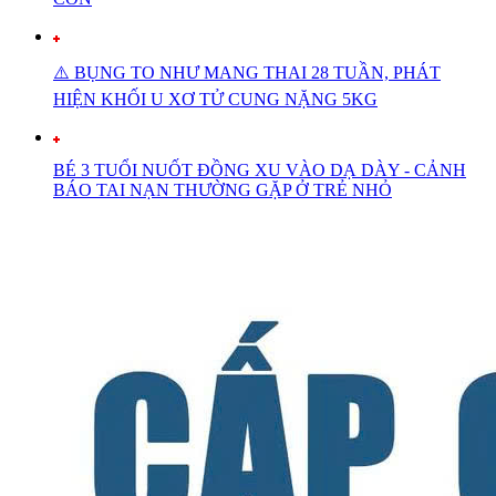
⚠️ BỤNG TO NHƯ MANG THAI 28 TUẦN, PHÁT
HIỆN KHỐI U XƠ TỬ CUNG NẶNG 5KG
BÉ 3 TUỔI NUỐT ĐỒNG XU VÀO DẠ DÀY - CẢNH
BÁO TAI NẠN THƯỜNG GẶP Ở TRẺ NHỎ