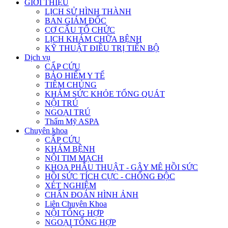
GIỚI THIỆU
LỊCH SỬ HÌNH THÀNH
BAN GIÁM ĐỐC
CƠ CẤU TỔ CHỨC
LỊCH KHÁM CHỮA BỆNH
KỸ THUẬT ĐIỀU TRỊ TIẾN BỘ
Dịch vụ
CẤP CỨU
BẢO HIỂM Y TẾ
TIÊM CHỦNG
KHÁM SỨC KHỎE TỔNG QUÁT
NỘI TRÚ
NGOẠI TRÚ
Thẩm Mỹ ASPA
Chuyên khoa
CẤP CỨU
KHÁM BỆNH
NỘI TIM MẠCH
KHOA PHẪU THUẬT - GÂY MÊ HỒI SỨC
HỒI SỨC TÍCH CỰC - CHỐNG ĐỘC
XÉT NGHIỆM
CHẨN ĐOÁN HÌNH ẢNH
Liên Chuyên Khoa
NỘI TỔNG HỢP
NGOẠI TỔNG HỢP