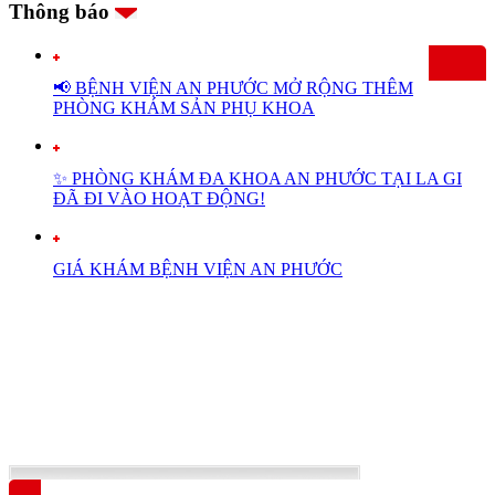
Thông báo
📢 BỆNH VIỆN AN PHƯỚC MỞ RỘNG THÊM
PHÒNG KHÁM SẢN PHỤ KHOA
✨ PHÒNG KHÁM ĐA KHOA AN PHƯỚC TẠI LA GI
ĐÃ ĐI VÀO HOẠT ĐỘNG!
GIÁ KHÁM BỆNH VIỆN AN PHƯỚC