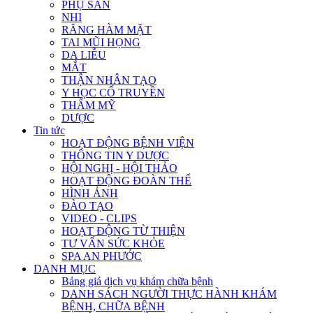
PHỤ SẢN
NHI
RĂNG HÀM MẶT
TAI MŨI HỌNG
DA LIỄU
MẮT
THẬN NHÂN TẠO
Y HỌC CỔ TRUYỀN
THẨM MỸ
DƯỢC
Tin tức
HOẠT ĐỘNG BỆNH VIỆN
THÔNG TIN Y DƯỢC
HỘI NGHỊ - HỘI THẢO
HOẠT ĐỘNG ĐOÀN THỂ
HÌNH ẢNH
ĐÀO TẠO
VIDEO - CLIPS
HOẠT ĐỘNG TỪ THIỆN
TƯ VẤN SỨC KHỎE
SPA AN PHƯỚC
DANH MỤC
Bảng giá dịch vụ khám chữa bệnh
DANH SÁCH NGƯỜI THỰC HÀNH KHÁM
BỆNH, CHỮA BỆNH