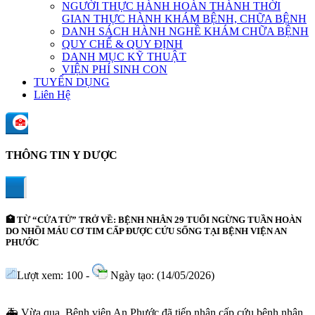
NGƯỜI THỰC HÀNH HOÀN THÀNH THỜI
GIAN THỰC HÀNH KHÁM BỆNH, CHỮA BỆNH
DANH SÁCH HÀNH NGHỀ KHÁM CHỮA BỆNH
QUY CHẾ & QUY ĐỊNH
DANH MỤC KỸ THUẬT
VIỆN PHÍ SINH CON
TUYỂN DỤNG
Liên Hệ
THÔNG TIN Y DƯỢC
🏥 TỪ “CỬA TỬ” TRỞ VỀ: BỆNH NHÂN 29 TUỔI NGỪNG TUẦN HOÀN
DO NHỒI MÁU CƠ TIM CẤP ĐƯỢC CỨU SỐNG TẠI BỆNH VIỆN AN
PHƯỚC
Lượt xem: 100 -
Ngày tạo: (14/05/2026)
🚑 Vừa qua, Bệnh viện An Phước đã tiếp nhận cấp cứu bệnh nhân